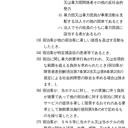
又は暴力団関係者その他の反社会的
勢力
暴力団又は暴力団員が事業活動を支
配する法人その他の団体であるとき
法人でその役員のうちに暴力団員に
該当する者があるもの
宿泊客が他の宿泊客に著しい迷惑を及ぼす言動を
したとき。
宿泊客が特定感染症の患者等であるとき。
宿泊に関し暴力的要求行為が行われ、又は合理的
な範囲を超える負担を求められたとき(宿泊客が
障害者差別解消法第7条第2項又は第8条第2項の
規定による社会的障壁の除去を求める場合は除き
ます。)。
宿泊客が、当ホテルに対し、その実施に伴う負担
が過重であって他の宿泊者に対する宿泊に関する
サービスの提供を著しく阻害するおそれのある要
求として旅館業法施行規則第5条の6で定めるも
のを繰り返したとき。
宿泊客が、ＳＮＳ等に当ホテル又は当ホテルの役
職員に関する誹謗、中傷、威嚇、又は炎上を目的