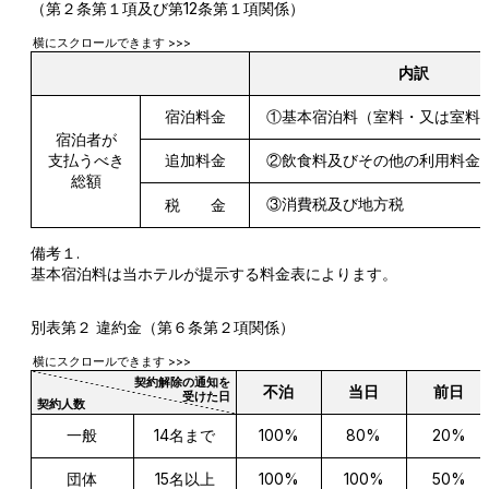
（第２条第１項及び第12条第１項関係）
横にスクロールできます >>>
内訳
宿泊料金
①基本宿泊料（室料・又は室料
宿泊者が
追加料金
②飲食料及びその他の利用料金
支払うべき
総額
③消費税及び地方税
税 金
備考１.
基本宿泊料は当ホテルが提示する料金表によります。
別表第２ 違約金（第６条第２項関係）
横にスクロールできます >>>
契約解除の通知を
不泊
当日
前日
受けた日
契約人数
一般
14名まで
100%
80%
20%
団体
15名以上
100%
100%
50%