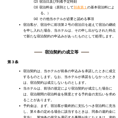
宿泊日及び到着予定時刻
宿泊料金（原則として
別表第１
の基本宿泊料によ
る。）
その他当ホテルが必要と認める事項
宿泊客が、宿泊中に前項第２号の宿泊日を超えて宿泊の継続
を申し入れた場合、当ホテルは、その申し出がなされた時点
で新たな宿泊契約の申込みがあったものとして処理します。
宿泊契約の成立等
第３条
宿泊契約は、当ホテルが前条の申込みを承諾したときに成立
するものとします。なお、当ホテルが承諾をしなかったとき
は、宿泊契約は成立しないものとします。
当ホテルは、前項の規定により宿泊契約が成立した場合に
は、宿泊期間の宿泊料金を限度とする予約金の支払いを求め
ることがあります。
予約金は、まず、宿泊客が最終的に支払うべき宿泊料に充当
し、第６条の定める場合に該当するときは、同条の違約金に
充当し、第18条の規定を適応する事態が生じたときは、違約