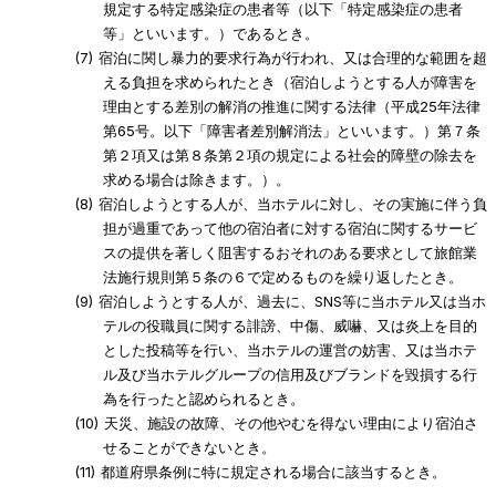
規定する特定感染症の患者等（以下「特定感染症の患者
等」といいます。）であるとき。
宿泊に関し暴力的要求行為が行われ、又は合理的な範囲を超
える負担を求められたとき（宿泊しようとする人が障害を
理由とする差別の解消の推進に関する法律（平成25年法律
第65号。以下「障害者差別解消法」といいます。）第７条
第２項又は第８条第２項の規定による社会的障壁の除去を
求める場合は除きます。）。
宿泊しようとする人が、当ホテルに対し、その実施に伴う負
担が過重であって他の宿泊者に対する宿泊に関するサービ
スの提供を著しく阻害するおそれのある要求として旅館業
法施行規則第５条の６で定めるものを繰り返したとき。
宿泊しようとする人が、過去に、SNS等に当ホテル又は当ホ
テルの役職員に関する誹謗、中傷、威嚇、又は炎上を目的
とした投稿等を行い、当ホテルの運営の妨害、又は当ホテ
ル及び当ホテルグループの信用及びブランドを毀損する行
為を行ったと認められるとき。
天災、施設の故障、その他やむを得ない理由により宿泊さ
せることができないとき。
都道府県条例に特に規定される場合に該当するとき。