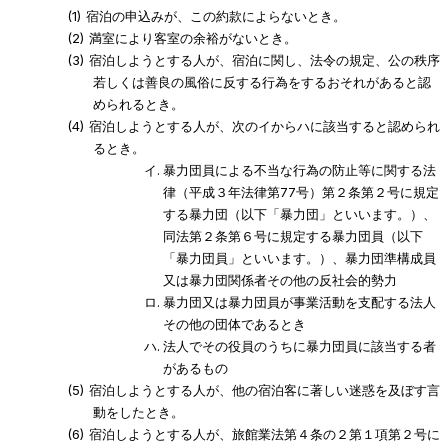
宿泊の申込みが、この約款によらないとき。
満室により客室の余裕がないとき。
宿泊しようとする人が、宿泊に関し、法令の規定、公の秩序
若しくは善良の風俗に反する行為をするおそれがあると認
められるとき。
宿泊しようとする人が、次のイからハに該当すると認められ
るとき。
暴力団員による不当な行為の防止等に関する法
律（平成３年法律第77号）第２条第２号に規定
する暴力団（以下「暴力団」といいます。）、
同法第２条第６号に規定する暴力団員（以下
「暴力団員」といいます。）、暴力団準構成員
又は暴力団関係者その他の反社会的勢力
暴力団又は暴力団員が事業活動を支配する法人
その他の団体であるとき
法人でその役員のうちに暴力団員に該当する者
があるもの
宿泊しようとする人が、他の宿泊客に著しい迷惑を及ぼす言
動をしたとき。
宿泊しようとする人が、旅館業法第４条の２第１項第２号に