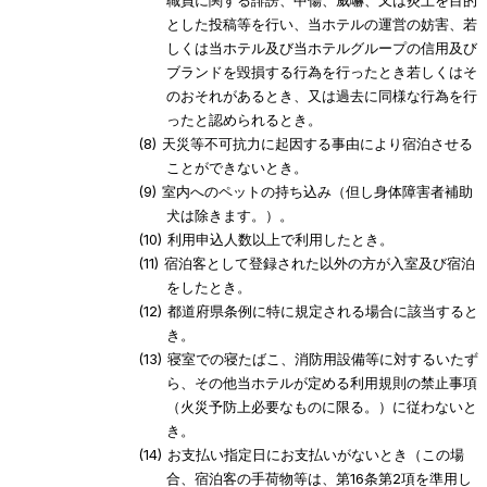
とした投稿等を行い、当ホテルの運営の妨害、若
しくは当ホテル及び当ホテルグループの信用及び
ブランドを毀損する行為を行ったとき若しくはそ
のおそれがあるとき、又は過去に同様な行為を行
ったと認められるとき。
天災等不可抗力に起因する事由により宿泊させる
ことができないとき。
室内へのペットの持ち込み（但し身体障害者補助
犬は除きます。）。
利用申込人数以上で利用したとき。
宿泊客として登録された以外の方が入室及び宿泊
をしたとき。
都道府県条例に特に規定される場合に該当すると
き。
寝室での寝たばこ、消防用設備等に対するいたず
ら、その他当ホテルが定める利用規則の禁止事項
（火災予防上必要なものに限る。）に従わないと
き。
お支払い指定日にお支払いがないとき（この場
合、宿泊客の手荷物等は、第16条第2項を準用し