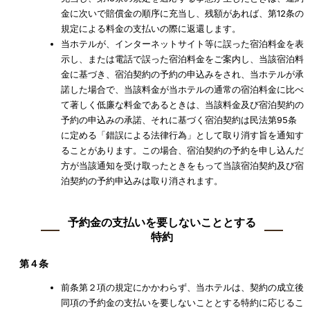
金に次いで賠償金の順序に充当し、残額があれば、第12条の
規定による料金の支払いの際に返還します。
当ホテルが、インターネットサイト等に誤った宿泊料金を表
示し、または電話で誤った宿泊料金をご案内し、当該宿泊料
金に基づき、宿泊契約の予約の申込みをされ、当ホテルが承
諾した場合で、当該料金が当ホテルの通常の宿泊料金に比べ
て著しく低廉な料金であるときは、当該料金及び宿泊契約の
予約の申込みの承諾、それに基づく宿泊契約は民法第95条
に定める「錯誤による法律行為」として取り消す旨を通知す
ることがあります。この場合、宿泊契約の予約を申し込んだ
方が当該通知を受け取ったときをもって当該宿泊契約及び宿
泊契約の予約申込みは取り消されます。
予約金の支払いを要しないこととする
特約
第４条
前条第２項の規定にかかわらず、当ホテルは、契約の成立後
同項の予約金の支払いを要しないこととする特約に応じるこ