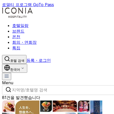
로열티 프로그램 GoTo Pass
호텔일람
브랜드
온천
회의・연회장
특집
등록・로그인
호텔 검색
한국어
Menu
지역명/호텔명 검색
81건을 발견했습니다