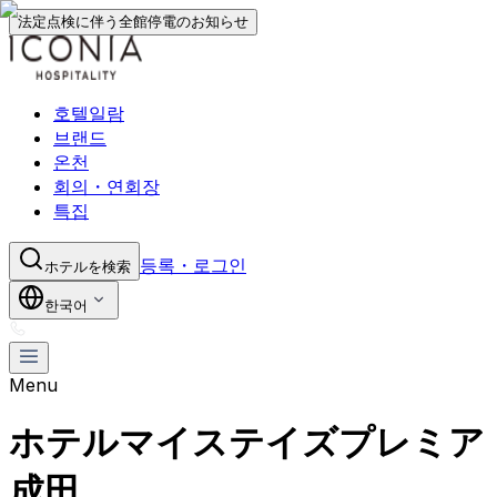
法定点検に伴う全館停電のお知らせ
호텔일람
브랜드
온천
회의・연회장
특집
등록・로그인
ホテルを検索
한국어
Menu
ホテルマイステイズプレミア
成田