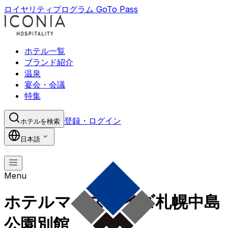
ロイヤリティプログラム GoTo Pass
ホテル一覧
ブランド紹介
温泉
宴会・会議
特集
登録・ログイン
ホテルを検索
日本語
Menu
ホテルマイステイズ札幌中島
公園別館