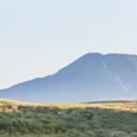
版稅計劃GoTo Pass
酒店清單
品牌
溫泉
會議・宴會
特輯
註解、登入
搜索酒店
繁體中文
Menu
草千里濱
在鬱鬱蔥蔥的大平原上領略阿蘇的雄偉