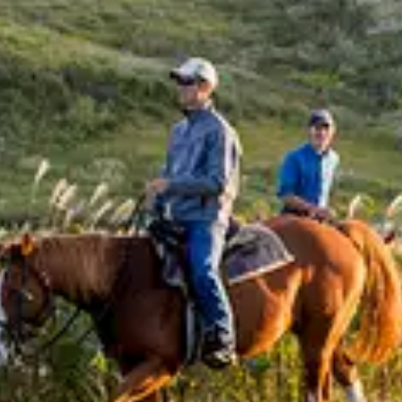
地點
顯示路線
網站
周邊介紹熊本
阿蘇卡德利動物樂園
熊本
阿蘇神社
熊本