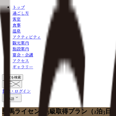
トップ
過ごし方
客室
食事
温泉
アクティビティ
観光案内
施設案内
宴会・会議
アクセス
ギャラリー
空室を検索
登録・ログイン
日本語
乗馬ライセンス5級取得プラン（2泊3日