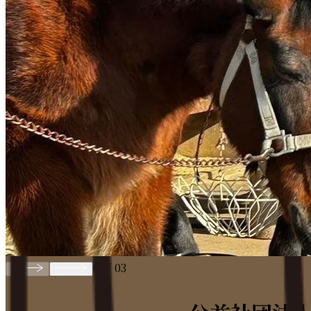
01
/
03