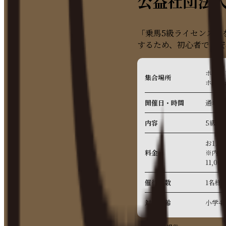
公益社団法人
「乗馬5級ライセンス」
するため、初心者でも安
ホース
集合場所
ホテル
開催日・時間
通年・
内容
5級ラ
お1人様
料金
※内訳
11,00
催行人数
1名様
対象年齢
小学4