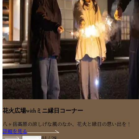
花火広場withミニ縁日コーナー
八ヶ岳高原の涼しげな風のなか、花火と縁日の思い出を！
詳細を見る
01
/
28