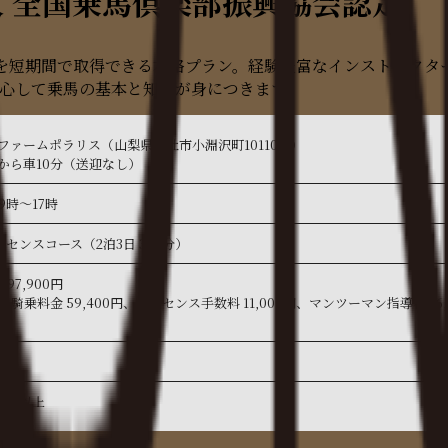
 全国乗馬倶楽部振興協会認定
を短期間で取得できる本格プラン。経験豊富なインストラクタ
心して乗馬の基本と知識が身につきます。
ファームポラリス（山梨県北杜市小淵沢町10110-2）
から車10分（送迎なし）
9時～17時
イセンスコース（2泊3日 300分）
 97,900円
・騎乗料金 59,400円、ライセンス手数料 11,000円、マンツーマン指導料 1
0円
～
年生以上